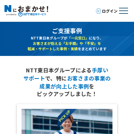
ご支援事例
NTT東日本グループが
「一元窓口」
になり、
お客さまが抱える「お手間」や「不安」を
軽減・サポートした事例・実績
をまとめています
NTT東日本グループによる
手厚い
サポート
で、
特に
お客さまの事業の
成果が向上した事例
を
ピックアップしました！