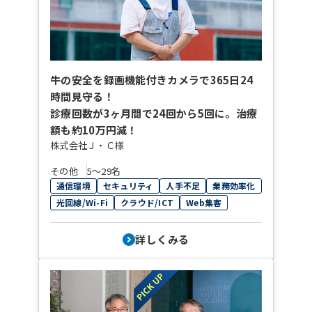
牛の安全を録画機能付きカメラで365日24
時間見守る！
診療回数が3ヶ月間で24回から5回に。治療
額も約10万円減！
株式会社Ｊ・Ｃ様
その他
5〜29名
通信環境
セキュリティ
人手不足
業務効率化
光回線/Wi-Fi
クラウド/ICT
Web集客
詳しくみる