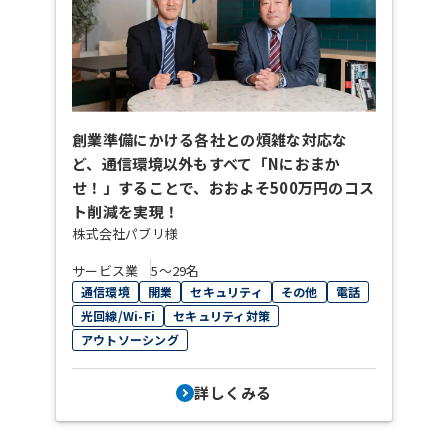
創業準備にかける各社との煩雑な対応な
ど、通信環境以外もすべて「Nにおまか
せ！」することで、おおよそ500万円のコス
ト削減を実現！
株式会社パブリ様
サービス業
5〜29名
通信環境
開業
セキュリティ
その他
電話
光回線/Wi-Fi
セキュリティ対策
アウトソーシング
詳しくみる