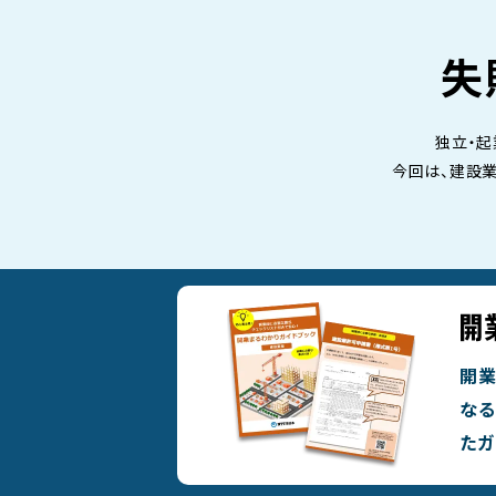
失
独立・起
今回は、建設
開業
なる
たガ