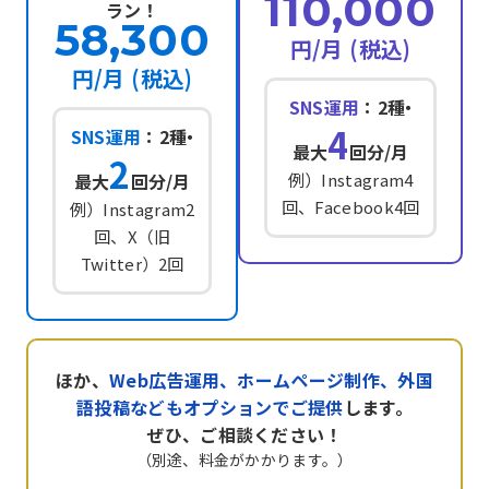
110,000
ラン！
58,300
円/月 (税込)
円/月 (税込)
SNS運用
：2
種・
4
SNS運用
：2
種・
最大
回分/月
2
最大
回分/月
例）Instagram4
回、Facebook4回
例）Instagram2
回、X（旧
Twitter）2回
ほか、
Web広告運用、ホームページ制作、外国
語投稿などもオプションでご提供
します。
ぜひ、ご相談ください！
（別途、料金がかかります。）