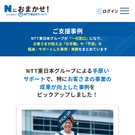
ご支援事例
NTT東日本グループが
「一元窓口」
になり、
お客さまが抱える「お手間」や「不安」を
軽減・サポートした事例・実績
をまとめています
NTT東日本グループによる
手厚い
サポート
で、
特に
お客さまの事業の
成果が向上した事例
を
ピックアップしました！