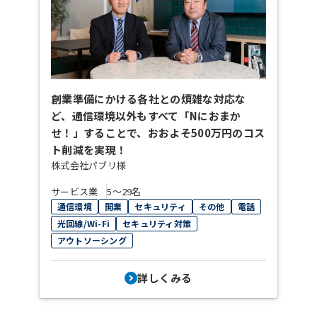
創業準備にかける各社との煩雑な対応な
ど、通信環境以外もすべて「Nにおまか
せ！」することで、おおよそ500万円のコス
ト削減を実現！
株式会社パブリ様
サービス業
5〜29名
通信環境
開業
セキュリティ
その他
電話
光回線/Wi-Fi
セキュリティ対策
アウトソーシング
詳しくみる