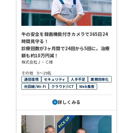
牛の安全を録画機能付きカメラで365日24
時間見守る！
診療回数が3ヶ月間で24回から5回に。治療
額も約10万円減！
株式会社Ｊ・Ｃ様
その他
5〜29名
通信環境
セキュリティ
人手不足
業務効率化
光回線/Wi-Fi
クラウド/ICT
Web集客
詳しくみる