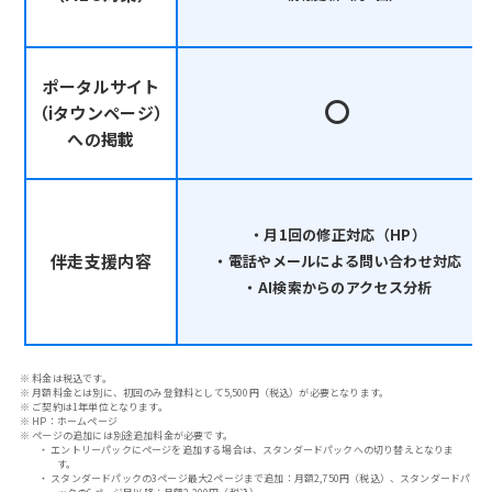
ポータルサイト
〇
（iタウンページ）
への掲載
・月1回の修正対応（HP）
伴走支援内容
・電話やメールによる問い合わせ対応
・AI検索からのアクセス分析
※
料金は税込です。
※
月額料金とは別に、初回のみ登録料として5,500円（税込）が必要となります。
※
ご契約は1年単位となります。
※
HP：ホームページ
※
ページの追加には別途追加料金が必要です。
・
エントリーパックにページを追加する場合は、スタンダードパックへの切り替えとなりま
す。
・
スタンダードパックの3ページ最大2ページまで追加：月額2,750円（税込）、スタンダードパ