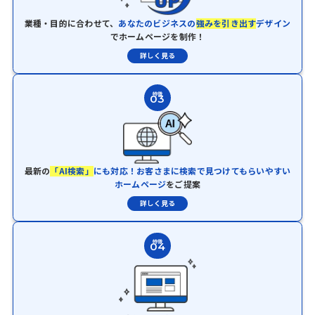
業種・目的に合わせて、
あなたのビジネスの
強みを引き出す
デザイン
でホームページを制作！
詳しく見る
特徴
03
最新の
「AI検索」
にも対応！お客さまに検索で見つけてもらいやすい
ホームページ
をご提案
詳しく見る
特徴
04