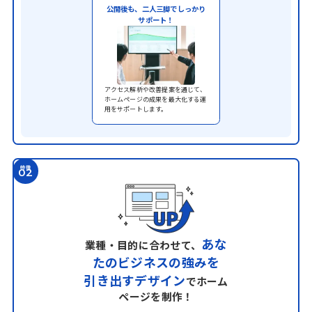
公開後も、二人三脚でしっかり
サポート！
アクセス解析や改善提案を通じて、
ホームページの成果を最大化する運
用をサポートします。
特徴
02
あな
業種・目的に合わせて、
たのビジネスの強みを
引き出すデザイン
でホーム
ページを制作！