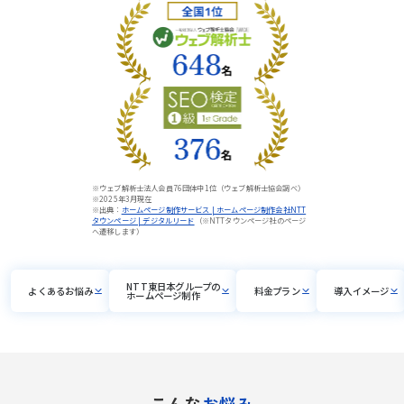
※ウェブ解析士法人会員76団体中1位（ウェブ解析士協会調べ）
※2025年3月現在
※出典：
ホームページ制作サービス | ホームページ制作会社NTT
タウンページ | デジタルリード
（※NTTタウンページ社のページ
へ遷移します）
NTT東日本グループの
よくあるお悩み
料金プラン
導入イメージ
ホームページ制作
こんな
お悩み