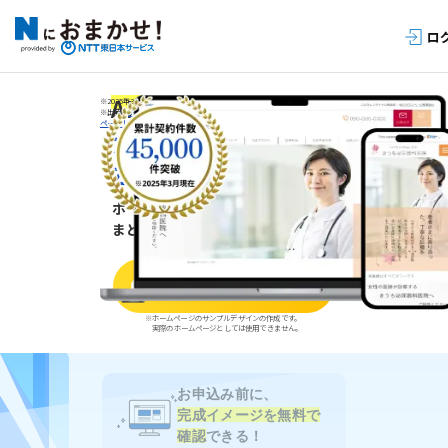
AI対応でしっかり集客
※2025年3月現在
※出典：
ホームページ制作サービス | ホームページ制作会社NTTタウン
ページ | デジタルリード
（※NTTタウンページ社のページへ遷移します）
かんたん
ホームページ運用
ホームページ制作から集客まで
まとめておまかせ
「完成イメージ」を
無料
無料でお試しする
※ホームページのサンプルデザインの作成です。
実際のホームページとしては使用できません。
お申込み前に、
完成イメージを無料で
確認
できる！