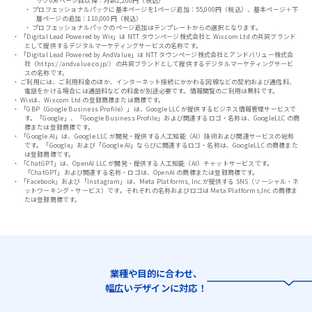
ックの6ページ目以降：月額2,200円（税込）
・
プロフェッショナルパックに基本ページを1ページ追加：55,000円（税込）、基本ページ＋下
層ページの追加：110,000円（税込）
・
プロフェッショナルパックのページ追加はテンプレートからの選択となります。
・
「Digital Lead Powered by Wix」は NTT タウンページ株式会社と Wix.com Ltd.の共同ブランド
として提供するデジタルマーケティングサービスの名称です。
・
「Digital Lead Powered by AndValue」は NTT タウンページ株式会社とアンドバリュー株式会
社（https://andvalue.co.jp/）の共同ブランドとして提供するデジタルマーケティングサービ
スの名称です。
・
ご利用には、ご利用料金のほか、インターネット接続にかかわる回線などの契約および通信料、
電話をかける場合には通話料などの料金が別途必要です。情報閲覧のご利用は無料です。
・
Wixは、Wix.com Ltd.の登録商標または商標です。
・
「GBP（Google Business Profile）」は、Google LLC が提供するビジネス情報管理サービスで
す。「Google」、「Google Business Profile」および関連するロゴ・名称は、GoogleLLC の商
標または登録商標です。
・
「Google AI」は、Google LLC が開発・提供する人工知能（AI）技術および関連サービスの総称
です。「Google」および「Google AI」ならびに関連するロゴ・名称は、GoogleLLC の商標また
は登録商標です。
・
「ChatGPT」は、OpenAI LLC が開発・提供する人工知能（AI）チャットサービスです。
「ChatGPT」および関連する名称・ロゴは、OpenAI の商標または登録商標です。
・
「Facebook」および「Instagram」は、Meta Platforms, Inc.が提供する SNS（ソーシャル・ネ
ットワーキング・サービス）です。それぞれの名称およびロゴは Meta Platforms,Inc.の商標ま
たは登録商標です。
業種や目的に合わせ、
幅広いデザインに対応！