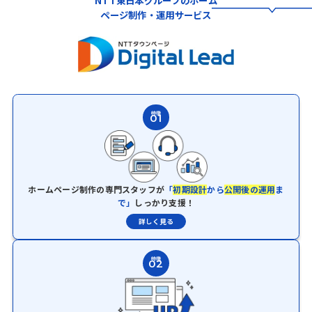
NTT東日本グループのホーム
ページ制作・運用サービス
特徴
01
ホームページ制作の専門スタッフが
「
初期設計
から
公開後の運用
ま
で」
しっかり支援！
詳しく見る
特徴
02