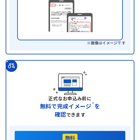
※画像はイメージです
特徴
04
正式なお申込み前に
※
無料で完成イメージ
を
確認
できます
無料