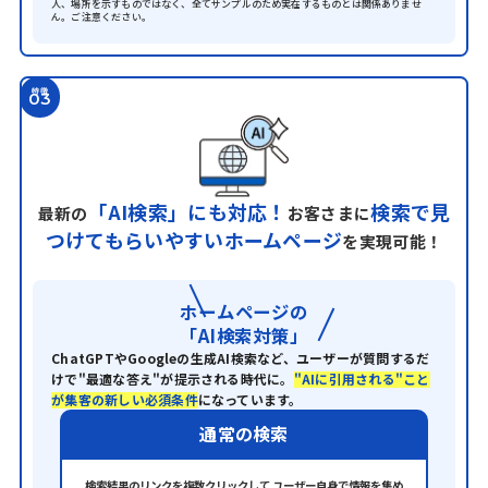
人、場所を示すものではなく、全てサンプルのため実在するものとは関係ありませ
ん。ご注意ください。
特徴
03
「AI検索」にも対応！
検索で見
最新の
お客さまに
つけて
もらいやすいホームページ
を実現可能！
ホームページの
「AI検索対策」
ChatGPTやGoogleの生成AI検索など、ユーザーが質問するだ
けで"最適な答え"が提示される時代に。
"AIに引用される"こと
が集客の新しい必須条件
になっています。
通常の検索
検索結果のリンクを複数クリックして
ユーザー自身で情報を集め