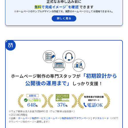
正式なお申し込み前に
※
無料
で完成イメージ
を確認
できます
※ホームページのサンプルデザインの作成です。実際のホームページとしては使用できません。
詳しく見る
特徴
01
「初期設計から
ホームページ制作の専門スタッフが
公開後の運用まで」
しっかり支援！
※ウェブ解析士法人会員76団体中1位（ウェブ解析士協会調べ）
※2025年3月現在
※出典：
ホームページ制作サービス | ホームページ制作会社NTTタウンページ | デジタルリード
（※NTT
タウンページ社のページへ遷移します）