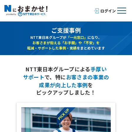
ご支援事例
NTT東日本グループが
「一元窓口」
になり、
お客さまが抱える「お手間」や「不安」を
軽減・サポートした事例・実績
をまとめています
NTT東日本グループによる
手厚い
サポート
で、
特に
お客さまの事業の
成果が向上した事例
を
ピックアップしました！