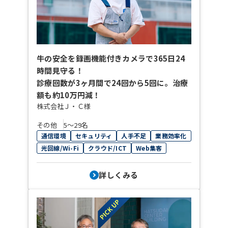
牛の安全を録画機能付きカメラで365日24
時間見守る！
診療回数が3ヶ月間で24回から5回に。治療
額も約10万円減！
株式会社Ｊ・Ｃ様
その他
5〜29名
通信環境
セキュリティ
人手不足
業務効率化
光回線/Wi-Fi
クラウド/ICT
Web集客
詳しくみる