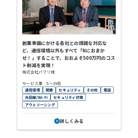
創業準備にかける各社との煩雑な対応な
ど、通信環境以外もすべて「Nにおまか
せ！」することで、おおよそ500万円のコス
ト削減を実現！
株式会社パブリ様
サービス業
5〜29名
通信環境
開業
セキュリティ
その他
電話
光回線/Wi-Fi
セキュリティ対策
アウトソーシング
詳しくみる