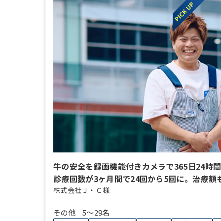
牛の安全を録画機能付きカメラで365日24時
診療回数が3ヶ月間で24回から5回に。治療額
株式会社Ｊ・Ｃ様
その他
5〜29名