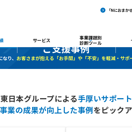
事業課題別
績
サービス
診断ツール
ご支援事例
になり、
お客さまが抱える「お手間」や「不安」を
軽減・サポ
T東日本グループによる
手厚い
サポー
事業の
成果が向上した事例
を
ピック