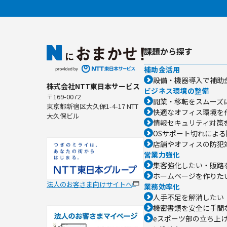
課題から探す
補助金活用
設備・機器導入で補助
株式会社NTT東日本サービス
ビジネス環境の整備
〒169-0072
開業・移転をスムーズ
東京都新宿区大久保1-4-17 NTT
快適なオフィス環境を
大久保ビル
情報セキュリティ対策
OSサポート切れによ
店舗やオフィスの防犯
営業力強化
集客強化したい・販路
ホームページを作りた
法人のお客さま向けサイトへ
業務効率化
人手不足を解消したい
機密書類を安全に手間
eスポーツ部の立ち上