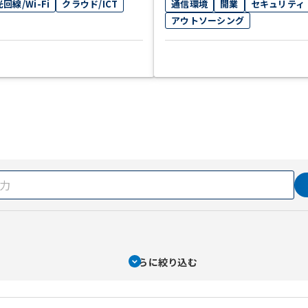
光回線/Wi-Fi
クラウド/ICT
通信環境
開業
セキュリティ
アウトソーシング
さらに絞り込む