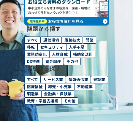
課題から探す
すべて
通信環境
販路拡大
開業
移転
セキュリティ
人手不足
業務効率化
人材育成
補助金活用
DX推進
資金調達
その他
業種から探す
すべて
サービス業
情報通信業
建設業
医療福祉
卸売・小売業
不動産業
製造業
金融業・保険業
教育・学習支援業
その他