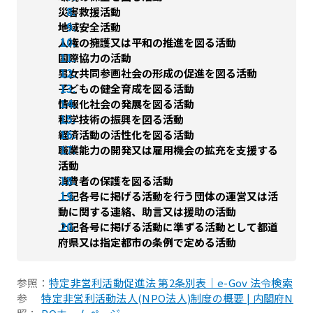
災害救援活動
地域安全活動
人権の擁護又は平和の推進を図る活動
国際協力の活動
男女共同参画社会の形成の促進を図る活動
子どもの健全育成を図る活動
情報化社会の発展を図る活動
科学技術の振興を図る活動
経済活動の活性化を図る活動
職業能力の開発又は雇用機会の拡充を支援する
活動
消費者の保護を図る活動
上記各号に掲げる活動を行う団体の運営又は活
動に関する連絡、助言又は援助の活動
上記各号に掲げる活動に準ずる活動として都道
府県又は指定都市の条例で定める活動
参照：
特定非営利活動促進法 第2条別表｜e-Gov 法令検索
参
特定非営利活動法人(NPO法人)制度の概要 | 内閣府N