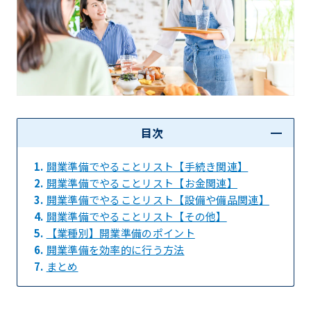
目次
1.
開業準備でやることリスト【手続き関連】
2.
開業準備でやることリスト【お金関連】
3.
開業準備でやることリスト【設備や備品関連】
4.
開業準備でやることリスト【その他】
5.
【業種別】開業準備のポイント
6.
開業準備を効率的に行う方法
7.
まとめ