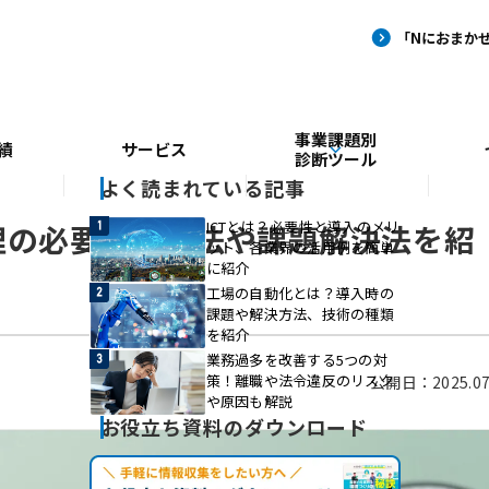
事業課題別
績
サービス
診断ツール
よく読まれている記事
ICTとは？必要性と導入のメリ
理の必要性・方法や課題解決法を紹
ット、各業界の活用例を簡単
に紹介
工場の自動化とは？導入時の
課題や解決方法、技術の種類
を紹介
業務過多を改善する5つの対
策！離職や法令違反のリスク
公開日：2025.07
や原因も解説
お役立ち資料のダウンロード