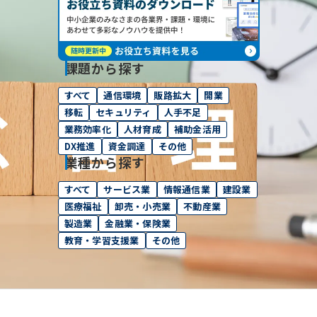
課題から探す
すべて
通信環境
販路拡大
開業
移転
セキュリティ
人手不足
業務効率化
人材育成
補助金活用
DX推進
資金調達
その他
業種から探す
すべて
サービス業
情報通信業
建設業
医療福祉
卸売・小売業
不動産業
製造業
金融業・保険業
教育・学習支援業
その他