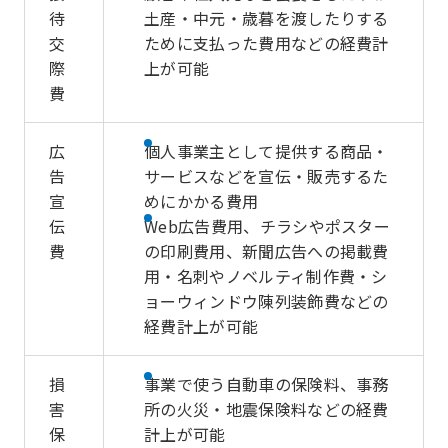
待
土産・中元・歳暮を渡したりする
交
ために支払った費用などの経費計
際
上が可能
費
広
個人事業主として提供する商品・
告
サービスなどを宣伝・販売するた
宣
めにかかる費用
伝
Web広告費用、チラシやポスター
費
の印刷費用、新聞広告への掲載費
用・名刺やノベルティ制作費・シ
ョーウィンドウ陳列装飾費などの
経費計上が可能
損
事業で使う自動車の保険料、事務
害
所の火災・地震保険料などの経費
保
計上が可能