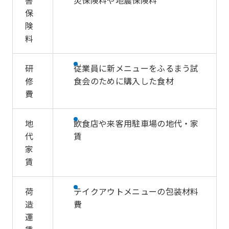
保
険
料
研
従業員に新メニューをふるまう試
修
食会のために購入した食材
費
地
飲食店や来客用駐車場の地代・家
代
賃
家
賃
荷
テイクアウトメニューの包装材料
造
費
運