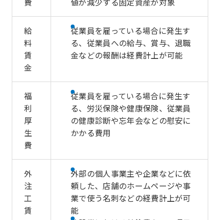
費
値が減少する固定資産が対象
給
従業員を雇っている場合に発生す
料
る、従業員への給与、賞与、退職
賃
金などの報酬は経費計上が可能
金
福
従業員を雇っている場合に発生す
利
る、労災保険や健康保険、従業員
厚
の健康診断や忘年会などの慰安に
生
かかる費用
費
外
外部の個人事業主や企業などに依
注
頼した、店舗のホームページや事
工
業で使う名刺などの経費計上が可
賃
能