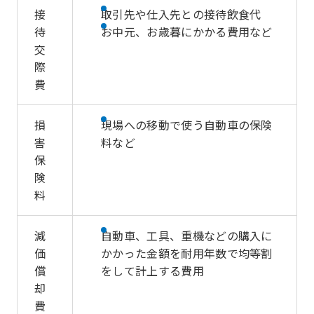
接
取引先や仕入先との接待飲食代
待
お中元、お歳暮にかかる費用など
交
際
費
損
現場への移動で使う自動車の保険
害
料など
保
険
料
減
自動車、工具、重機などの購入に
価
かかった金額を耐用年数で均等割
償
をして計上する費用
却
費