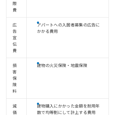
際
費
広
アパートへの入居者募集の広告に
告
かかる費用
宣
伝
費
損
建物の火災保険・地震保険
害
保
険
料
減
建物購入にかかった金額を耐用年
価
数で均等割にして計上する費用