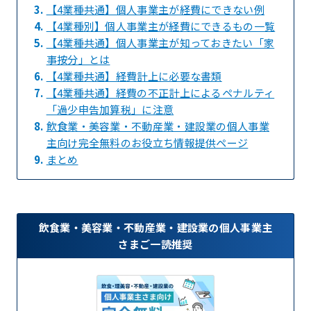
3.
【4業種共通】個人事業主が経費にできない例
4.
【4業種別】個人事業主が経費にできるもの一覧
5.
【4業種共通】個人事業主が知っておきたい「家
事按分」とは
6.
【4業種共通】経費計上に必要な書類
7.
【4業種共通】経費の不正計上によるペナルティ
「過少申告加算税」に注意
8.
飲食業・美容業・不動産業・建設業の個人事業
主向け完全無料のお役立ち情報提供ページ
9.
まとめ
飲食業・美容業・不動産業・建設業の個人事業主
さまご一読推奨