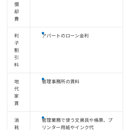
償
却
費
利
アパートのローン金利
子
割
引
料
地
管理事務所の賃料
代
家
賃
消
管理業務で使う文房具や帳票、プ
耗
リンター用紙やインク代