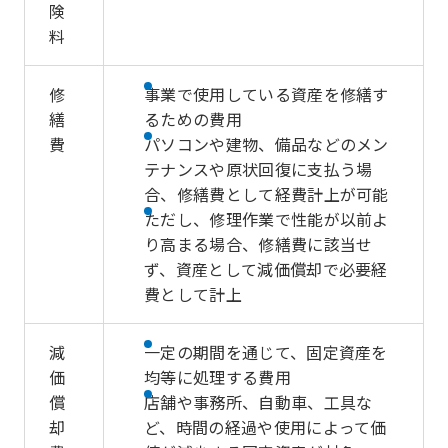
険
料
修
事業で使用している資産を修繕す
繕
るための費用
費
パソコンや建物、備品などのメン
テナンスや原状回復に支払う場
合、修繕費として経費計上が可能
ただし、修理作業で性能が以前よ
り高まる場合、修繕費に該当せ
ず、資産として減価償却で必要経
費として計上
減
一定の期間を通じて、固定資産を
価
均等に処理する費用
償
店舗や事務所、自動車、工具な
却
ど、時間の経過や使用によって価