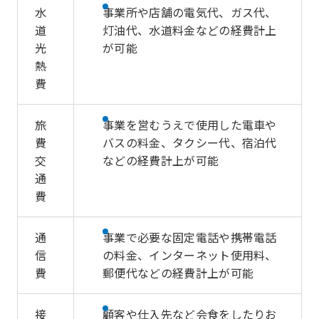
水
事業所や店舗の電気代、ガス代、
道
灯油代、水道料金などの経費計上
光
が可能
熱
費
旅
事業を営むうえで使用した電車や
費
バスの料金、タクシー代、宿泊代
交
などの経費計上が可能
通
費
通
事業で必要な固定電話や携帯電話
信
の料金、インターネット使用料、
費
郵便代などの経費計上が可能
接
顧客や仕入先など会食をしたりお