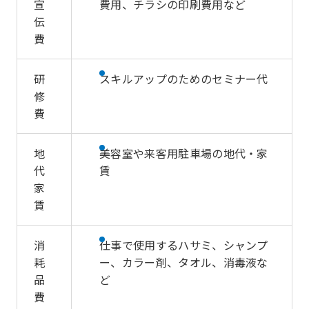
宣
費用、チラシの印刷費用など
伝
費
研
スキルアップのためのセミナー代
修
費
地
美容室や来客用駐車場の地代・家
代
賃
家
賃
消
仕事で使用するハサミ、シャンプ
耗
ー、カラー剤、タオル、消毒液な
品
ど
費