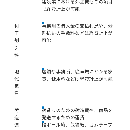
建設業における外注費もこの項目
で経費計上が可能
利
事業用の借入金の支払利息や、分
子
割払いの手数料などは経費計上が
割
可能
引
料
地
店舗や事務所、駐車場にかかる家
代
賃、使用料などは経費計上が可能
家
賃
荷
荷造りのための荷造費や、商品を
造
発送するための運賃
運
段ボール箱、包装紙、ガムテープ