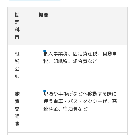
勘
概要
定
科
目
租
個人事業税、固定資産税、自動車
税
税、印紙税、組合費など
公
課
旅
現場や事務所などへ移動する際に
費
使う電車・バス・タクシー代、高
交
速料金、宿泊費など
通
費