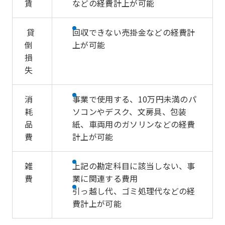
賃
などの経費計上が可能
貸
回収できない売掛金などの経費計
倒
上が可能
損
失
消
事業で使用する、10万円未満のパ
耗
ソコンやデスク、文房具、包装
品
紙、車両用のガソリンなどの経費
費
計上が可能
雑
上記の勘定科目に該当しない、事
費
業に関連する費用
引っ越し代、ゴミ処理代などの経
費計上が可能