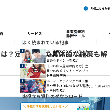
事業課題別
績
サービス
診断ツール
よく読まれている記事
SNS運用でエンゲージメント
は？定義や10の具体的な施策も解
が注目される理由、計算式や
高めるポイントを紹介
【SNS広告運用の始め方】主
要SNSのメリット・デメリッ
トを徹底解説
SNSマーケティングとは？集
客や売上増加につながる手法
公開日：2024.09
や事例を紹介
お役立ち資料のダウンロード