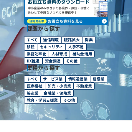
課題から探す
すべて
通信環境
販路拡大
開業
移転
セキュリティ
人手不足
業務効率化
人材育成
補助金活用
DX推進
資金調達
その他
業種から探す
すべて
サービス業
情報通信業
建設業
医療福祉
卸売・小売業
不動産業
製造業
金融業・保険業
教育・学習支援業
その他