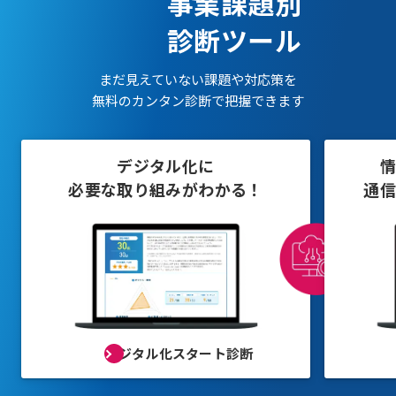
事業課題別
診断ツール
まだ見えていない課題や対応策を
無料のカンタン診断で把握できます
デジタル化に
必要な取り組みがわかる！
通信
デジタル化スタート診断