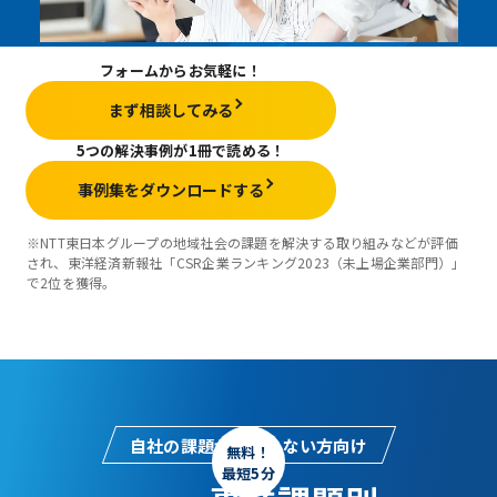
フォームからお気軽に！
まず相談してみる
5つの解決事例が1冊で読める！
事例集をダウンロードする
※NTT東日本グループの地域社会の課題を解決する取り組みなどが評価
され、東洋経済新報社「CSR企業ランキング2023（未上場企業部門）」
で2位を獲得。
自社の課題がわからない方向け
無料！
最短5分