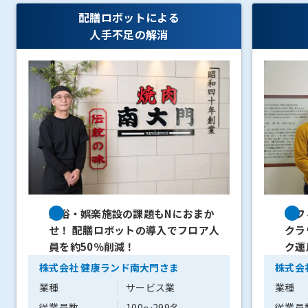
配膳ロボットによる
人手不足の解消
温浴・娯楽施設の課題もNにおまか
オフ
せ！ 配膳ロボットの導入でフロア人
クラ
員を約50％削減！
ク運
株式会社 健康ランド南大門さま
株式会
業種
サービス業
業種
従業員数
100〜299名
従業員