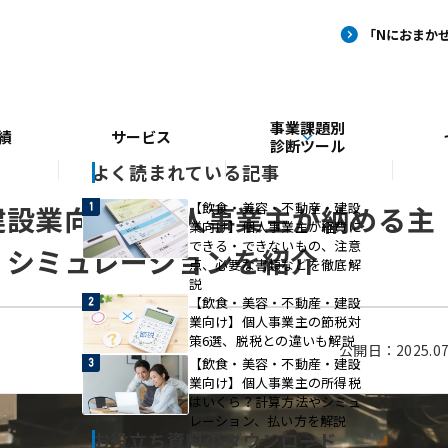
事業課題別
績
サービス
診断ツール
よく読まれている記事
【飲食・美容・不動産・建設
建設業向け】個人事業主が納める主
業向け】個人事業主が経費に
できる・できないもの、注意
、シミュレーションを紹介
点、必要な書類などを徹底解
説
【飲食・美容・不動産・建設
業向け】個人事業主の節税対
策6選、脱税との違いも解説
公開日：2025.07
【飲食・美容・不動産・建設
業向け】個人事業主の所得税
はいくら？計算方法やシミュ
レーション、払い方を解説
お役立ち資料のダウンロード