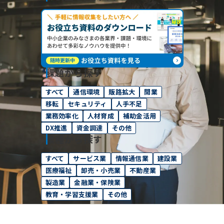
課題から探す
すべて
通信環境
販路拡大
開業
移転
セキュリティ
人手不足
業務効率化
人材育成
補助金活用
DX推進
資金調達
その他
業種から探す
すべて
サービス業
情報通信業
建設業
医療福祉
卸売・小売業
不動産業
製造業
金融業・保険業
教育・学習支援業
その他