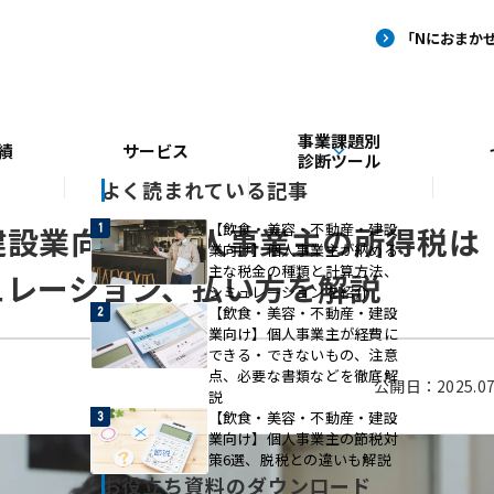
事業課題別
績
サービス
診断ツール
よく読まれている記事
【飲食・美容・不動産・建設
建設業向け】個人事業主の所得税は
業向け】個人事業主が納める
主な税金の種類と計算方法、
ュレーション、払い方を解説
シミュレーションを紹介
【飲食・美容・不動産・建設
業向け】個人事業主が経費に
できる・できないもの、注意
点、必要な書類などを徹底解
公開日：2025.07
説
【飲食・美容・不動産・建設
業向け】個人事業主の節税対
策6選、脱税との違いも解説
お役立ち資料のダウンロード