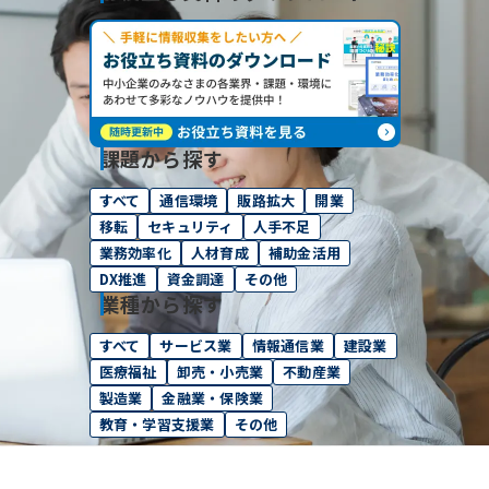
課題から探す
すべて
通信環境
販路拡大
開業
移転
セキュリティ
人手不足
業務効率化
人材育成
補助金活用
DX推進
資金調達
その他
業種から探す
すべて
サービス業
情報通信業
建設業
医療福祉
卸売・小売業
不動産業
製造業
金融業・保険業
教育・学習支援業
その他