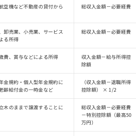
航空機など不動産の貸付から
総収入金額－必要経費
、卸売業、小売業、サービス
総収入金額－必要経費
よる所得
歳費、賞与などによる所得
収入金額－給与所得控
除額
年金規約・個人型年金規約に
（収入金額－退職所得
老齢給付金の一時金など
控除額） × 1/2
立木のままで譲渡することに
総収入金額－必要経費
－特別控除額（最高50
万円）