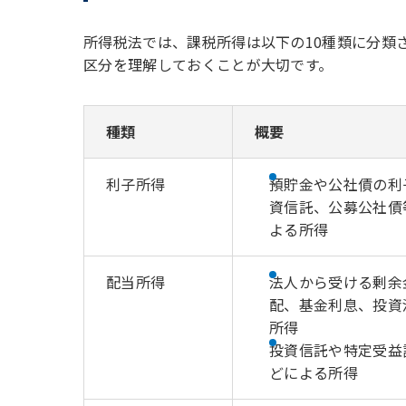
所得税法では、課税所得は以下の10種類に分類
区分を理解しておくことが大切です。
種類
概要
利子所得
預貯金や公社債の利
資信託、公募公社債
よる所得
配当所得
法人から受ける剰余
配、基金利息、投資
所得
投資信託や特定受益
どによる所得